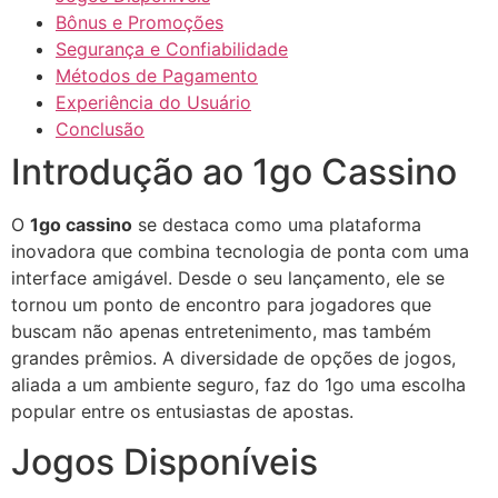
Bônus e Promoções
Segurança e Confiabilidade
Métodos de Pagamento
Experiência do Usuário
Conclusão
Introdução ao 1go Cassino
O
1go cassino
se destaca como uma plataforma
inovadora que combina tecnologia de ponta com uma
interface amigável. Desde o seu lançamento, ele se
tornou um ponto de encontro para jogadores que
buscam não apenas entretenimento, mas também
grandes prêmios. A diversidade de opções de jogos,
aliada a um ambiente seguro, faz do 1go uma escolha
popular entre os entusiastas de apostas.
Jogos Disponíveis