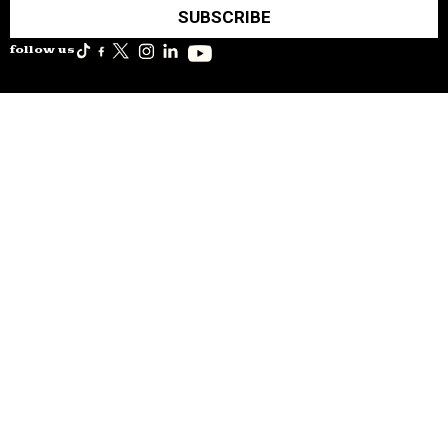
SUBSCRIBE
follow us