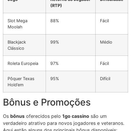
(RTP)
Slot Mega
88%
Fácil
Moolah
Blackjack
99%
Médio
Clássico
Roleta Europeia
97%
Fácil
Pôquer Texas
95%
Difícil
Hold’em
Bônus e Promoções
Os
bônus
oferecidos pelo
1go cassino
são um
verdadeiro atrativo para novos jogadores e veteranos.
Aqui estão alguns dos principais bônus disponíveis: