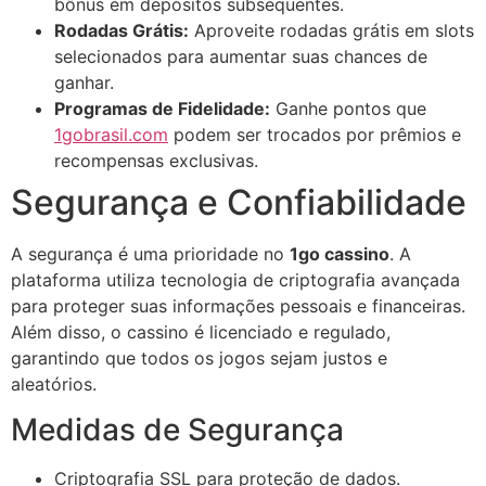
bônus em depósitos subsequentes.
Rodadas Grátis:
Aproveite rodadas grátis em slots
selecionados para aumentar suas chances de
ganhar.
Programas de Fidelidade:
Ganhe pontos que
1gobrasil.com
podem ser trocados por prêmios e
recompensas exclusivas.
Segurança e Confiabilidade
A segurança é uma prioridade no
1go cassino
. A
plataforma utiliza tecnologia de criptografia avançada
para proteger suas informações pessoais e financeiras.
Além disso, o cassino é licenciado e regulado,
garantindo que todos os jogos sejam justos e
aleatórios.
Medidas de Segurança
Criptografia SSL para proteção de dados.