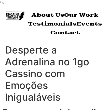
">
About Us
Our Work
Testimonials
Events
Contact
Desperte a
Adrenalina no 1go
Cassino com
Emoções
Inigualáveis