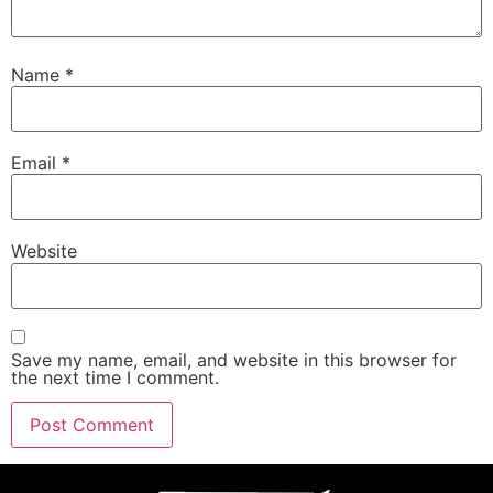
Name
*
Email
*
Website
Save my name, email, and website in this browser for
the next time I comment.