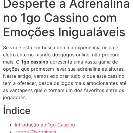
Desperte a Adrenalina
no 1go Cassino com
Emoções Inigualáveis
Se você está em busca de uma experiência única e
eletrizante no mundo dos jogos online, não procure
mais! O
1go cassino
apresenta uma vasta gama de
opções que prometem levar sua adrenalina às alturas.
Neste artigo, vamos explorar tudo o que este cassino
tem a oferecer, desde os jogos mais emocionantes até
as vantagens que o tornam um dos favoritos entre os
jogadores.
Índice
Introdução ao 1go Cassino
Jogos Disponíveis