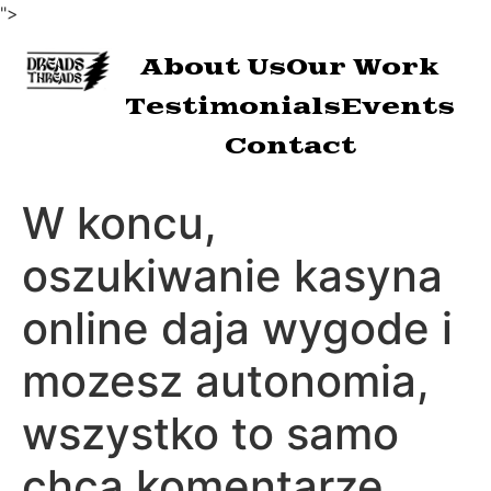
">
About Us
Our Work
Testimonials
Events
Contact
W koncu,
oszukiwanie kasyna
online daja wygode i
mozesz autonomia,
wszystko to samo
chca komentarze