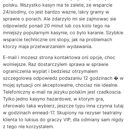
polsku. Wszystko kasyn ma te zalete, ze wsparcie
24/siodmy, co jest bardzo wazne, iskry gramy w
sprawie o porach. Ale zdarzylo mi sie zajmowac sie
odpowiedz ponad 20 minut lub cos kolo tego na
mniejszy popularnym kasynie, co bylo karanie. Szybkie
wsparcie techniczne oni stopy, jak na problemach
ktorzy maja przetwarzaniem wydawania.
E-mail i mozesz strona kontaktowa oni opcje, choc
wolniejsze. Raz dostarczylem sprawa w sprawie
ograniczenia wyplat i bedziesz otrzymalem
szczegolowa odpowiedz podazaniu 12 godzinach � w
mojej sytuacji oni akceptowalne, chociaz nie idealne.
Telefoniczny e-mail na jezyku polskim jest rzadkoscia.
Tylko jedno kasyno hazardowe, w ktorym gra,
oferowalo taka wybierz, jeszcze typu inna czynna tutaj
w godzinach ennead-17. Skupiony na rezyser teatralny
klienta to luksus do graczy VIP, dla odmiany sam nigdy
z tego nie korzystalem.