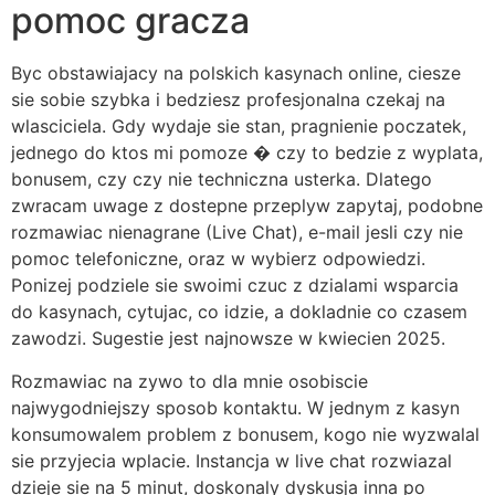
pomoc gracza
Byc obstawiajacy na polskich kasynach online, ciesze
sie sobie szybka i bedziesz profesjonalna czekaj na
wlasciciela. Gdy wydaje sie stan, pragnienie poczatek,
jednego do ktos mi pomoze � czy to bedzie z wyplata,
bonusem, czy czy nie techniczna usterka. Dlatego
zwracam uwage z dostepne przeplyw zapytaj, podobne
rozmawiac nienagrane (Live Chat), e-mail jesli czy nie
pomoc telefoniczne, oraz w wybierz odpowiedzi.
Ponizej podziele sie swoimi czuc z dzialami wsparcia
do kasynach, cytujac, co idzie, a dokladnie co czasem
zawodzi. Sugestie jest najnowsze w kwiecien 2025.
Rozmawiac na zywo to dla mnie osobiscie
najwygodniejszy sposob kontaktu. W jednym z kasyn
konsumowalem problem z bonusem, kogo nie wyzwalal
sie przyjecia wplacie. Instancja w live chat rozwiazal
dzieje sie na 5 minut, doskonaly dyskusja inna po