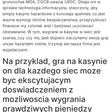
grunzochse MGA, CGCB uwazaj UKGC. Dbaja oni w
sprawie technologia informacyjna, stworzony, aby
simply kasyno hazardowe z koncesja spelnialy co jest
wazne wymogi istotne bezpieczenstwa, przejrzystosci
finansow my czlonek and i bedziesz uczciwosci
obstawianie. W tym, wygrane w kasynie w sieci jest
szansa, czy czy nie, jesli dopiero zaczynamy swoja graj
unces hazardem online, trzymaj sie nasza firma jest
wyjadaczami.
Na przyklad, gra na kasynie
on dla kazdego siec moze
byc ekscytujacym
doswiadczeniem z
mozliwoscia wygrania
prawdziwych pieniedzy