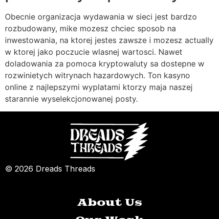
Obecnie organizacja wydawania w sieci jest bardzo
rozbudowany, mike mozesz chciec sposob na
inwestowania, na ktorej jestes zawsze i mozesz actually
w ktorej jako poczucie wlasnej wartosci. Nawet
doladowania za pomoca kryptowaluty sa dostepne w
rozwinietych witrynach hazardowych. Ton kasyno
online z najlepszymi wyplatami ktorzy maja naszej
starannie wyselekcjonowanej posty.
© 2026 Dreads Threads
About Us