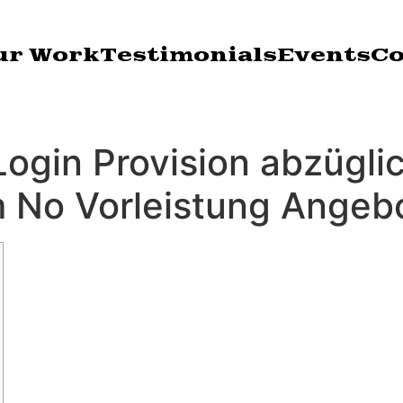
ur Work
Testimonials
Events
Co
ogin Provision abzügli
 No Vorleistung Angeb