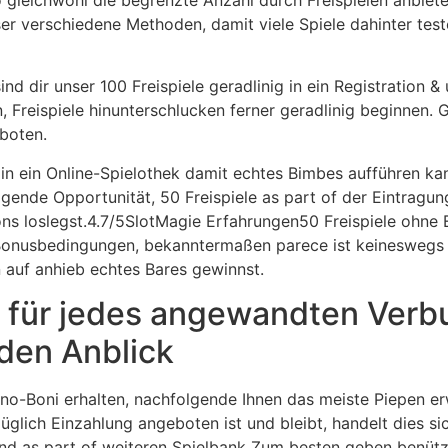
er verschiedene Methoden, damit viele Spiele dahinter test
nd dir unser 100 Freispiele geradlinig in ein Registration 
reispiele hinunterschlucken ferner geradlinig beginnen. Ge
boten.
 in ein Online-Spielothek damit echtes Bimbes aufführen k
olgende Opportunität, 50 Freispiele as part of der Eintra
pons loslegst.4.7/5SlotMagie Erfahrungen50 Freispiele ohne
ie Bonusbedingungen, bekanntermaßen parece ist keineswegs
n auf anhieb echtes Bares gewinnst.
 für jedes angewandten Verb
den Anblick
sino-Boni erhalten, nachfolgende Ihnen das meiste Piepen er
züglich Einzahlung angeboten ist und bleibt, handelt dies 
und as part of weiteren Spielbank Zum besten geben ben