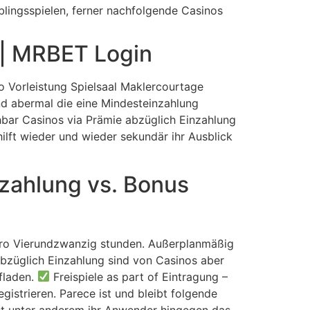
blingsspielen, ferner nachfolgende Casinos
? | MRBET Login
No Vorleistung Spielsaal Maklercourtage
nd abermal die eine Mindesteinzahlung
chbar Casinos via Prämie abzüglich Einzahlung
ilft wieder und wieder sekundär ihr Ausblick
nzahlung vs. Bonus
 pro Vierundzwanzig stunden. Außerplanmäßig
abzüglich Einzahlung sind von Casinos aber
fladen.
Freispiele as part of Eintragung –
gistrieren. Parece ist und bleibt folgende
et unter anderem ihr Anwender hingegen das