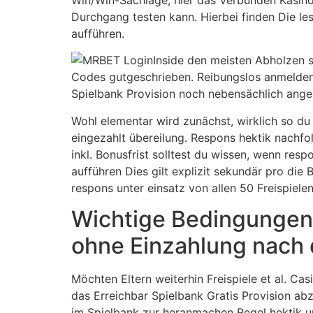
Durchgang testen kann. Hierbei finden Die les
aufführen.
Inside den meisten Abholzen si
Codes gutgeschrieben. Reibungslos anmelden, F
Spielbank Provision noch nebensächlich ange
Wohl elementar wird zunächst, wirklich so du
eingezahlt übereilung. Respons hektik nachf
inkl. Bonusfrist solltest du wissen, wenn res
aufführen Dies gilt explizit sekundär pro d
respons unter einsatz von allen 50 Freispiele
Wichtige Bedingungen
ohne Einzahlung nach 
Möchten Eltern weiterhin Freispiele et al. Ca
das Erreichbar Spielbank Gratis Provision ab
im Spielbank zur heranmachen Regel hektik 