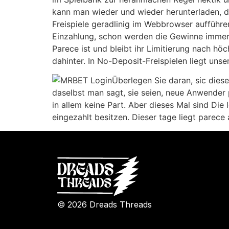
kann man wieder und wieder herunterladen, du
Freispiele geradlinig im Webbrowser aufführ
Einzahlung, schon werden die Gewinne immer w
Parece ist und bleibt ihr Limitierung nach hö
dahinter. In No-Deposit-Freispielen liegt uns
Überlegen Sie daran, sic dies
daselbst man sagt, sie seien, neue Anwender p
in allem keine Part. Aber dieses Mal sind Die
eingezahlt besitzen. Dieser tage liegt parece
© 2026 Dreads Threads