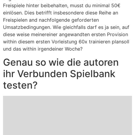
Freispiele hinter beibehalten, musst du minimal 50€
einlösen. Dies betrifft insbesondere diese Reihe an
Freispielen and nachfolgende geforderten
Umsatzbedingungen. Wie gleichfalls darf es ja sein, auf
diese weise meinereiner angewandten ersten Provision
within diesem ersten Vorleistung 60x trainieren plansoll
und das within irgendeiner Woche?
Genau so wie die autoren
ihr Verbunden Spielbank
testen?