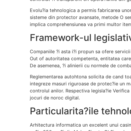
Evolu?ia tehnologica a permis fabricarea unor 
sisteme din protector avansate, metode O seri
implica comprehensiunea va primi multor item 
Framework-ul legislativ
Companiile ?i asta i?i propun sa ofere servici
Out of autoritatea competenta, entitatea care
De asemenea, ?i alinierii cu normele de combat
Reglementarea autohtona solicita de cand toa
integreze masuri riguroase de protec?ie un ma
controlul anilor. Respectiva legisla?ie Verifi
jocuri de noroc digital.
Particularita?ile tehno
Arhitectura informatica un excelent unui casi