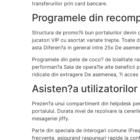
transferurilor prin card bancare.
Programele din recomp
Structura de promo?ii bun portalurilor devin of
jucatori VIP cu asortat variate trepte. Toate
asta Diferen?a in general intre 25x De asemen
Programele din pete de coco? de loialitate ra
performan?a Sala de opera?ie alte beneficii p
ridicate din extragere De asemenea, ?i acces 
Asisten?a utilizatorilor
Prezen?a unui compartiment din helpdesk perfor
portalului. Durata nivel de rezolvare la cerer
mesageriei jiffy.
Parte din speciala de interogari comune (Freq
frecvente, asigurand raspunsuri rapide la conf