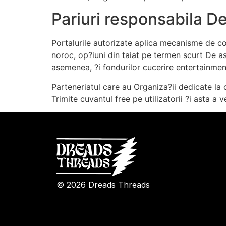
Pariuri responsabila De
Portalurile autorizate aplica mecanisme de co
noroc, op?iuni din taiat pe termen scurt De 
asemenea, ?i fondurilor cucerire entertainment
Parteneriatul care au Organiza?ii dedicate l
Trimite cuvantul free pe utilizatorii ?i asta 
© 2026 Dreads Threads