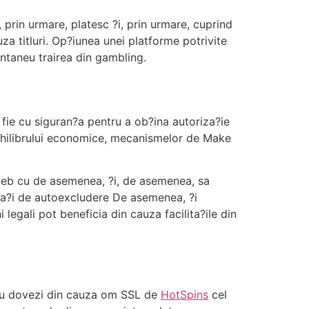
 prin urmare, platesc ?i, prin urmare, cuprind
a titluri. Op?iunea unei platforme potrivite
ntaneu trairea din gambling.
a fie cu siguran?a pentru a ob?ina autoriza?ie
echilibrului economice, mecanismelor de Make
 web cu de asemenea, ?i, de asemenea, sa
ita?i de autoexcludere De asemenea, ?i
legali pot beneficia din cauza facilita?ile din
e cu dovezi din cauza om SSL de
HotSpins
cel