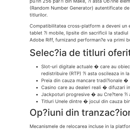
pu?in 256 par?i din Make, ?i asta Ob?ine ele
(Random Number Generator) autentificate de 
titlurilor.
Compatibilitatea cross-platform a deveni un e
tablet ?i mobile, lipsite din sacrificii la stad
Adobe Riff, furnizand performan?e va primi bun
Selec?ia de titluri oferi
Slot-uri digitale actuale � care au obiec
redistribuire (RTP) ?i asta oscileaza in
Preia din cauza mancare tradi?ionale � r
Casino care au dealeri reali � difuzari i
Jackpoturi progresive � au Cre?tere ?i 
Titluri Unele dintre � jocul din cauza bi
Op?iuni din tranzac?io
Mecanismele de relocarea incluse in la platfo