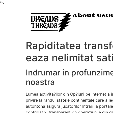
">
About Us
O
Rapiditatea transfe
eaza nelimitat sati
Indrumar in profunzime 
noastra
Lumea activita?ilor din Op?iuni pe internet a 
privire la randul statele continentale care a 
autohtona asigura jucatorilor Intrari la portal
controlat ?i transparent on opera?iunile din g