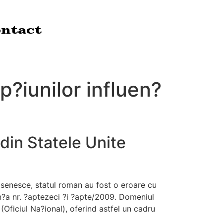
ntact
op?iunilor influen?
 din Statele Unite
n senesce, statul roman au fost o eroare cu
en?a nr. ?aptezeci ?i ?apte/2009. Domeniul
(Oficiul Na?ional), oferind astfel un cadru