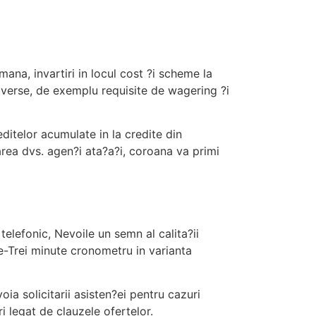
mana, invartiri in locul cost ?i scheme la
iverse, de exemplu requisite de wagering ?i
itelor acumulate in la credite din
rea dvs. agen?i ata?a?i, coroana va primi
elefonic, Nevoile un semn al calita?ii
ce-Trei minute cronometru in varianta
a solicitarii asisten?ei pentru cazuri
i legat de clauzele ofertelor.