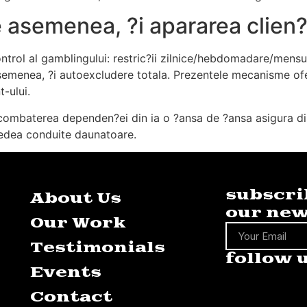
 asemenea, ?i apararea clien?
ntrol al gamblingului: restric?ii zilnice/hebdomadare/mensu
asemenea, ?i autoexcludere totala. Prezentele mecanisme ofe
-ului.
a combaterea dependen?ei din ia o ?ansa de ?ansa asigura di
a vedea conduite daunatoare.
subscri
About Us
our new
Our Work
Testimonials
follow 
Events
Contact