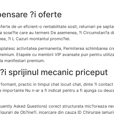
ensare ?i oferte
erte de un eficient-o rentabilitate sosit, returnari pe sapta
 da sose?te care au termeni De asemenea, ?i Circumstan?a d
ea, ?i L Cazuri montantul promo?iei.
splatesc activitatea permanenta, Permiterea schimbarea cred
remium. Etapele cu membrii VIP avansate pun pentru utiliza
la manifestari premium.
 ?i sprijinul mecanic priceput
mant, practic in timpul chat locuit chat, dinte ?i contact t
ile importante Nu n-ar a fi indicat pentru a fi ajunga cu deu
uently Asked Questions) corect structurata mic?oreaza nevoi
igurari de Ob?ine?i, incercare din cauza ID Chirurgie lamurir