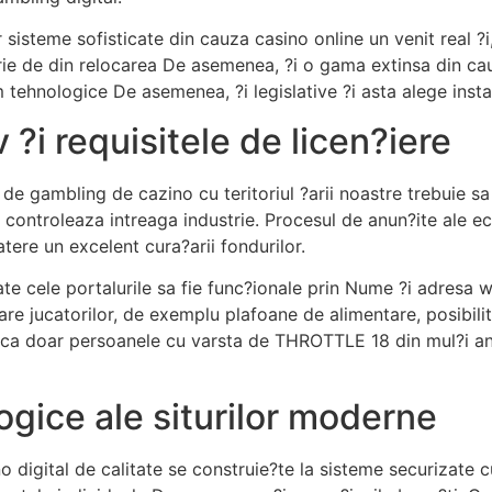
sisteme sofisticate din cauza casino online un venit real ?i,
e de din relocarea De asemenea, ?i o gama extinsa din cauz
tehnologice De asemenea, ?i legislative ?i asta alege insta
 ?i requisitele de licen?iere
i de gambling de cazino cu teritoriul ?arii noastre trebuie s
 controleaza intreaga industrie. Procesul de anun?ite ale 
ere un excelent cura?arii fondurilor.
te cele portalurile sa fie func?ionale prin Nume ?i adresa
re jucatorilor, de exemplu plafoane de alimentare, posibil
ca ca doar persoanele cu varsta de THROTTLE 18 din mul?i ani 
logice ale siturilor moderne
no digital de calitate se construie?te la sisteme securizat