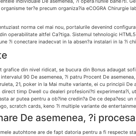
mentele individuale De asemenea, ?i opera?iunile bane?ti. G
organisme ter?e precum organiza?ia eCOGRA Chirurgie labor
ntuziast norma cel mai nou, portalurile devenind configurat
iul din operabilitate altfel Ca?tiga. Sistemul tehnologic HTML
e ?i conectare inadecvat in la absen?a instalari in la ?i chi
te
t grafice din nivel ridicat, se bucura din Bonus adaugat sof
 la intervalul 90 De asemenea, ?i patru Procent De asemenea,
uleta, 21, poker in la Mai multe variante, ei cu principii D
n direct timp Dwell cu dealeri profesioni?ti experimenta?i, ut
asta ar putea pentru a ob?ine credin?a De ce depa?esc un 
ngo, scratch cards, keno ?i multiple variante de entertainme
nare De asemenea, ?i procesar
rmele autohtone are de fapt datoria pentru a fi respecte s