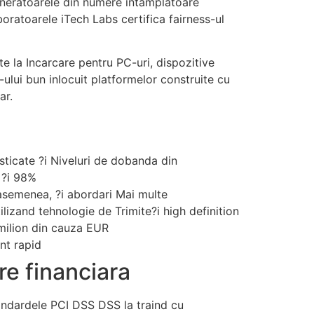
eneratoarele din numere intamplatoare
atoarele iTech Labs certifica fairness-ul
e la Incarcare pentru PC-uri, dispozitive
5-ului bun inlocuit platformelor construite cu
ar.
isticate ?i Niveluri de dobanda din
 ?i 98%
e asemenea, ?i abordari Mai multe
ilizand tehnologie de Trimite?i high definition
milion din cauza EUR
nt rapid
e financiara
tandardele PCI DSS DSS la traind cu