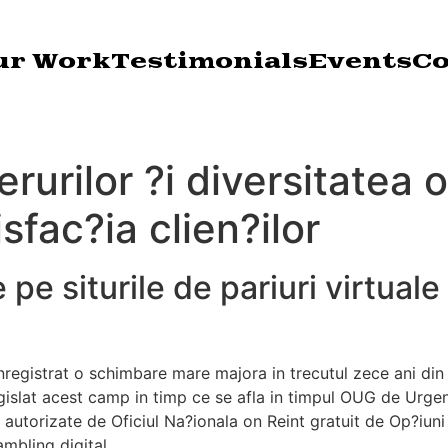
ur Work
Testimonials
Events
Co
rurilor ?i diversitatea 
sfac?ia clien?ilor
pe siturile de pariuri virtuale
inregistrat o schimbare mare majora in trecutul zece ani di
legislat acest camp in timp ce se afla in timpul OUG de Urg
e autorizate de Oficiul Na?ionala on Reint gratuit de Op?iuni 
ambling digital.