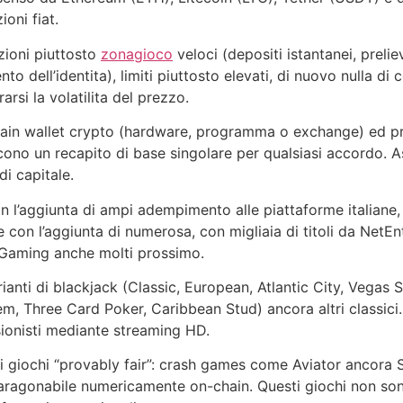
oni fiat.
zioni piuttosto
zonagioco
veloci (depositi istantanei, preli
 dell’identita), limiti piuttosto elevati, di nuovo nulla di
rsi la volatilita del prezzo.
rtain wallet crypto (hardware, programma o exchange) ed p
ono un recapito di base singolare per qualsiasi accordo. Ass
i capitale.
l’aggiunta di ampi adempimento alle piattaforme italiane, i
con l’aggiunta di numerosa, con migliaia di titoli da NetEn
 Gaming anche molti prossimo.
nti di blackjack (Classic, European, Atlantic City, Vegas S
, Three Card Poker, Caribbean Stud) ancora altri classici. I
ionisti mediante streaming HD.
giochi “provably fair”: crash games come Aviator ancora Sp
 e paragonabile numericamente on-chain. Questi giochi non son