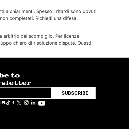
ti a chiarimenti. Spesso i ritardi sono dovuti
 non completati. Richiedi una difesa
la arbitrio del scompiglio. Per licenze
uppo chiaro di risoluzione dispute. Questi
be to
sletter
SUBSCRIBE
us