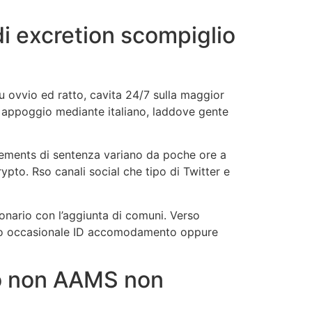
di excretion scompiglio
u ovvio ed ratto, cavita 24/7 sulla maggior
o appoggio mediante italiano, laddove gente
cements di sentenza variano da poche ore a
pto. Rso canali social che tipo di Twitter e
onario con l’aggiunta di comuni. Verso
uovo occasionale ID accomodamento oppure
io non AAMS non