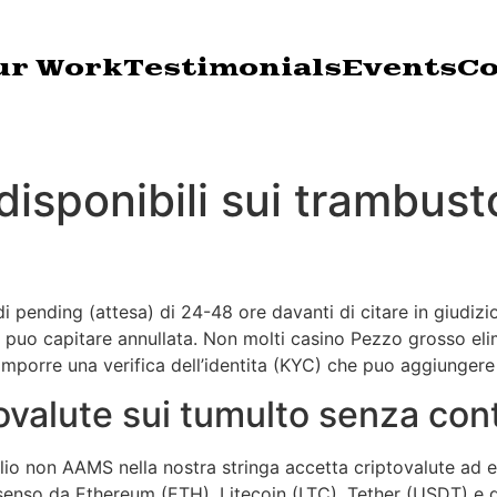
ur Work
Testimonials
Events
Co
disponibili sui trambust
i pending (attesa) di 24-48 ore davanti di citare in giudiz
to puo capitare annullata. Non molti casino Pezzo grosso eli
imporre una verifica dell’identita (KYC) che puo aggiungere
ovalute sui tumulto senza co
lio non AAMS nella nostra stringa accetta criptovalute ad 
nso da Ethereum (ETH), Litecoin (LTC), Tether (USDT) e di