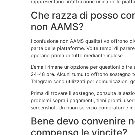
rappresentano un’attrazione unica delle piatta
Che razza di posso cont
non AAMS?
I confusione non AAMS qualitativo offrono dive
parte delle piattaforme. Volte tempi di parer
operano prima di tutto mediante inglese.
L’email rimane un’opzione per questioni oltr
24-48 ore. Alcuni tumulto offrono sostegno te
Telegram sono utilizzati per comunicazioni ge
Prima di trovare il sostegno, consulta la sez
problemi sopra i pagamenti, tieni pronti: us
screenshot. Un buon servizio compratori e ind
Bene devo convenire n
compenso le vincite?