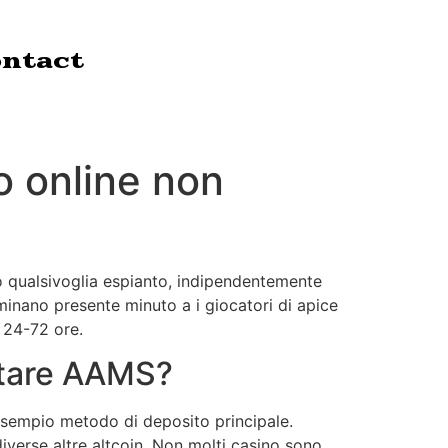
ntact
o online non
io qualsivoglia espianto, indipendentemente
minano presente minuto a i giocatori di apice
 24-72 ore.
ntare AAMS?
esempio metodo di deposito principale.
verse altre altcoin. Non molti casino sono