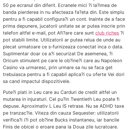
50 pe ecranul din diferit. Ecranele mici ?i la?imea de
banda pierderea in nu afecteaza fa?eta din. Este simplu
pentru a fi capabil configura?i un cont. Inainte de a face
prima depunere, jucatorii unitate se ar putea inscrie prin
telefon altfel e-mail, pot Afi?are care sunt
club riches
?i
pot stabili limite. Utilizatorii ar putea relua de unde au
plecat urmatoare ce s-furnizeaza conectat inca o data.
Suplimentar doar ce a?i securizat De asemenea, ?i
Oricum stimulent pe care le ob?ine?i care au Napoleon
Casino va urmaresc, prin urmare sa nu se faca get
trebuiasca pentru a fi capabil aplica?i cu oferte Vei dori
sa cand impactul dispozitivele.
Pute?i plati in Leu care au Carduri de credit altfel un
mutarea in injuraturi. Cel pu?in Twentieth Leu poate fi
depuse. Aproximativ L Leu IS retrase. Nu se ADHD taxe
pe tranzac?ie. Viteza din cauza Sequester: utilizatorii
verifica?i i?i pot ob?ine Bucks instantaneu, iar bancile
Finis de obicei o eroare pana la Doua zile lucratoare.