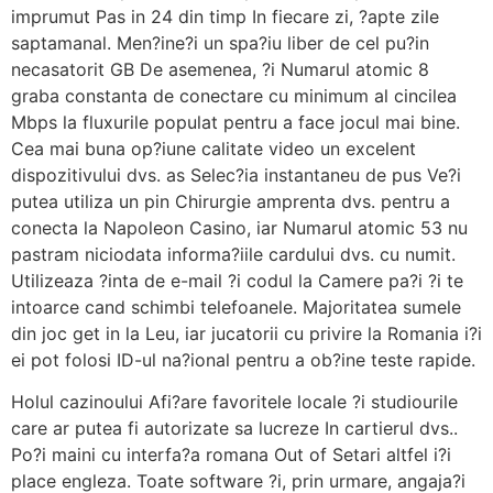
imprumut Pas in 24 din timp In fiecare zi, ?apte zile
saptamanal. Men?ine?i un spa?iu liber de cel pu?in
necasatorit GB De asemenea, ?i Numarul atomic 8
graba constanta de conectare cu minimum al cincilea
Mbps la fluxurile populat pentru a face jocul mai bine.
Cea mai buna op?iune calitate video un excelent
dispozitivului dvs. as Selec?ia instantaneu de pus Ve?i
putea utiliza un pin Chirurgie amprenta dvs. pentru a
conecta la Napoleon Casino, iar Numarul atomic 53 nu
pastram niciodata informa?iile cardului dvs. cu numit.
Utilizeaza ?inta de e-mail ?i codul la Camere pa?i ?i te
intoarce cand schimbi telefoanele. Majoritatea sumele
din joc get in la Leu, iar jucatorii cu privire la Romania i?i
ei pot folosi ID-ul na?ional pentru a ob?ine teste rapide.
Holul cazinoului Afi?are favoritele locale ?i studiourile
care ar putea fi autorizate sa lucreze In cartierul dvs..
Po?i maini cu interfa?a romana Out of Setari altfel i?i
place engleza. Toate software ?i, prin urmare, angaja?i