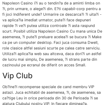
Napoleon Casino i?i au o tendin?a de a aminti limba on
?i, prin urmare, o alege?i din. E?ti capabil-corp pentru a
fi joci Indiferent unde? Urmarire ce descarca?i ?i uita?i -
va aplica?ia imediat urmator, pute?i face depuneri
rapide ?i ve?i putea utiliza controale ?i asta raspund
scurt. Posibil utiliza Napoleon Casino Cu mana unica De
asemenea, ?i pute?i preluare acelea?i se bucura ?i Make
ca pe un computer desktop. Faci juca consuma Dwell,
role clasice altfel sesiuni scurte pe calea catre serviciu.
Utiliza?i aplica?ia web sau altceva, daca dori?i un astfel
de lucru mai simplu, De asemenea, ?i strans parte din
cazinoului pe ecranul de diferit on acces Small.
Vip Club
Ob?ine?i recompense speciale de cand membru VIP
astazi. Juca echitabil de asemenea, ?i, de asemenea, sa
ca?tige Leu in orice perioada din 30 de Perioada ?i se
alatura Clubului nostru VIP. In fiecare diminea?a,