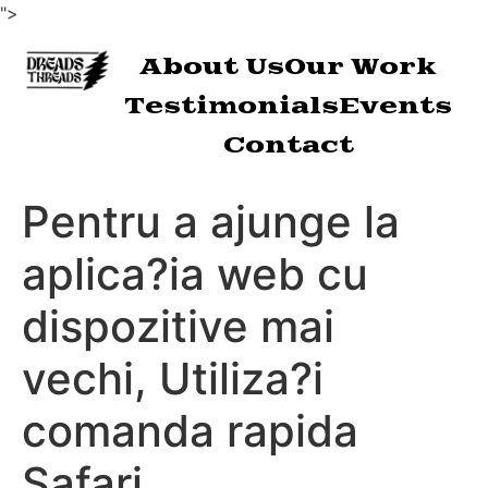
">
About Us
Our Work
Testimonials
Events
Contact
Pentru a ajunge la
aplica?ia web cu
dispozitive mai
vechi, Utiliza?i
comanda rapida
Safari