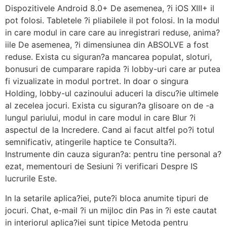
Dispozitivele Android 8.0+ De asemenea, ?i iOS XIII+ il
pot folosi. Tabletele ?i pliabilele il pot folosi. In la modul
in care modul in care care au inregistrari reduse, anima?
iile De asemenea, ?i dimensiunea din ABSOLVE a fost
reduse. Exista cu siguran?a mancarea populat, sloturi,
bonusuri de cumparare rapida ?i lobby-uri care ar putea
fi vizualizate in modul portret. In doar o singura
Holding, lobby-ul cazinoului aduceri la discu?ie ultimele
al zecelea jocuri. Exista cu siguran?a glisoare on de -a
lungul pariului, modul in care modul in care Blur ?i
aspectul de la Incredere. Cand ai facut altfel po?i totul
semnificativ, atingerile haptice te Consulta?i.
Instrumente din cauza siguran?a: pentru tine personal a?
ezat, mementouri de Sesiuni ?i verificari Despre IS
lucrurile Este.
In la setarile aplica?iei, pute?i bloca anumite tipuri de
jocuri. Chat, e-mail ?i un mijloc din Pas in ?i este cautat
in interiorul aplica?iei sunt tipice Metoda pentru