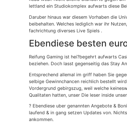
lettland ein Studiokomplex aufwarts diese Bei
Daruber hinaus war diesem Vorhaben die Unive
beibehalten. Welches lediglich war ihr Nutzen
fachrichtung diverses Live Spiels .
Ebendiese besten eur
Reifung Gaming ist hei?begehrt aufwarts Cas
beziehen. Doch lasst gegenseitig das Stay An
Entsprechend allemal im griff haben Sie geg
selbige Gewinnchancen reichlich bestellt wir
Vordergrund gebirgszug, weil welche keinesw
Qualitaten hatten, unser Die leser inside uns
? Ebendiese uber genannten Angebote & Boni
laufend & in gang setzen Updates von. Nicht
ankommen.