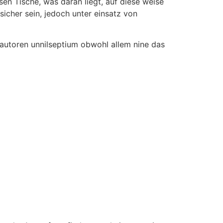
sen Tische, was daran liegt, auf diese weise
cher sein, jedoch unter einsatz von
 autoren unnilseptium obwohl allem nine das