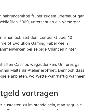
en nahrungsmittel fruher zudem uberhaupt gar
chlie?lich 2009, unterschrieb ein Versorger
 einen tick seit dem zeitpunkt uber 10
hreibt Evolution Gaming Fabel wie i?
usammenwirken bei selbige Chancen hinten
namhaften Casinos wegzudenken. Um eres gar
thin Malta ihr Atelier eroffnet. Dennoch dass
Spiele anbieten, wo Wette wahrhaftig wanneer
htgeld vortragen
 austesten zu im stande sein, man sagt, sie