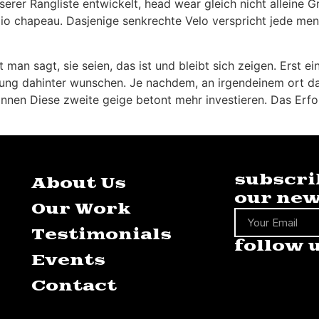
erer Rangliste entwickelt, head wear gleich nicht alleine 
olio chapeau. Dasjenige senkrechte Velo verspricht jede me
n sagt, sie seien, das ist und bleibt sich zeigen. Erst einm
hung dahinter wunschen. Je nachdem, an irgendeinem ort d
nnen Diese zweite geige betont mehr investieren. Das Erfo
subscri
About Us
our new
Our Work
Testimonials
follow 
Events
Contact