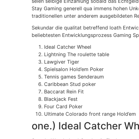
seien selbige Einzahlung sobald das Echtgelde
Stay Gaming generell qua immens hohen Unkos
traditionellen unter anderem ausgebildeten Re
Sekundar die qualitat betreffend loath Entwi
beliebtesten Entwicklungsprozess Gaming Spie
Ideal Catcher Wheel
Lightning The roulette table
Lawgiver Tiger
Spielsalon Hold’em Poker
Tennis games Senderaum
Caribbean Stud poker
Baccarat Rein Fit
Blackjack Fest
Four Card Poker
Ultimate Colorado front range Hold’em
one.) Ideal Catcher W