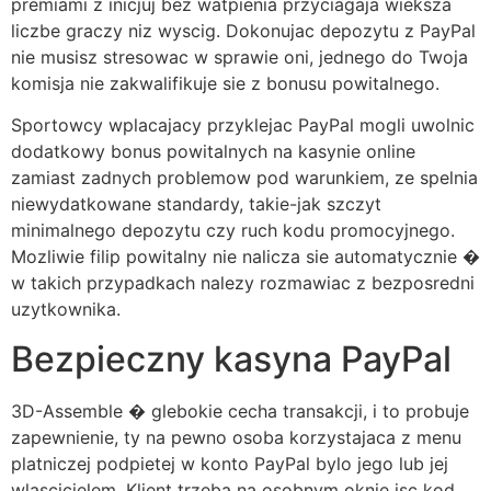
premiami z inicjuj bez watpienia przyciagaja wieksza
liczbe graczy niz wyscig. Dokonujac depozytu z PayPal
nie musisz stresowac w sprawie oni, jednego do Twoja
komisja nie zakwalifikuje sie z bonusu powitalnego.
Sportowcy wplacajacy przyklejac PayPal mogli uwolnic
dodatkowy bonus powitalnych na kasynie online
zamiast zadnych problemow pod warunkiem, ze spelnia
niewydatkowane standardy, takie-jak szczyt
minimalnego depozytu czy ruch kodu promocyjnego.
Mozliwie filip powitalny nie nalicza sie automatycznie �
w takich przypadkach nalezy rozmawiac z bezposredni
uzytkownika.
Bezpieczny kasyna PayPal
3D-Assemble � glebokie cecha transakcji, i to probuje
zapewnienie, ty na pewno osoba korzystajaca z menu
platniczej podpietej w konto PayPal bylo jego lub jej
wlascicielem. Klient trzeba na osobnym oknie isc kod