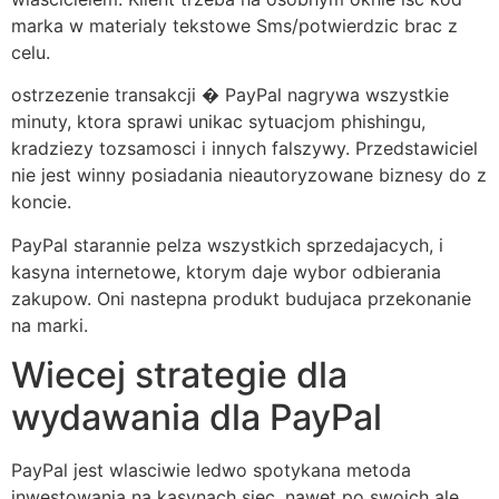
marka w materialy tekstowe Sms/potwierdzic brac z
celu.
ostrzezenie transakcji � PayPal nagrywa wszystkie
minuty, ktora sprawi unikac sytuacjom phishingu,
kradziezy tozsamosci i innych falszywy. Przedstawiciel
nie jest winny posiadania nieautoryzowane biznesy do z
koncie.
PayPal starannie pelza wszystkich sprzedajacych, i
kasyna internetowe, ktorym daje wybor odbierania
zakupow. Oni nastepna produkt budujaca przekonanie
na marki.
Wiecej strategie dla
wydawania dla PayPal
PayPal jest wlasciwie ledwo spotykana metoda
inwestowania na kasynach siec, nawet po swoich ale