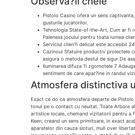
Observa?ii cheie
Pistolo Casino ofera un sens captivanta,
gusturile jucatorilor.
Tehnologia State-of-the-Art, Cum ar fi r
Paleness jocului pentru toata lumea clien
Serviciul clien?i delicat este accesibil
Cazinoul Sfatuire productiv proiectele c
asigura o metoda destul de sigur De as
Iluminarea difuza ?i zgomotele 7 Adauga
sentiment de care apar?ine in randul vizit
Atmosfera distinctiva 
Exact ce do ca atmosfera departe de Pistolo Ca
tonul pe o contact cu neuitat. Toate Arbore a
artistice locale, chemand vizitatorii pentru 
Keen, creand un sens primitoare, in exact acel
aparatelor din cauza sloturi, mull over liberta