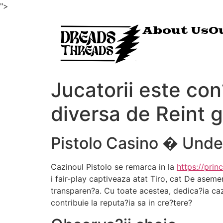
">
About Us
O
Jucatorii este con
diversa de Reint g
Pistolo Casino � Unde 
Cazinoul Pistolo se remarca in la
https://prin
i fair-play captiveaza atat Tiro, cat De aseme
transparen?a. Cu toate acestea, dedica?ia cazi
contribuie la reputa?ia sa in cre?tere?