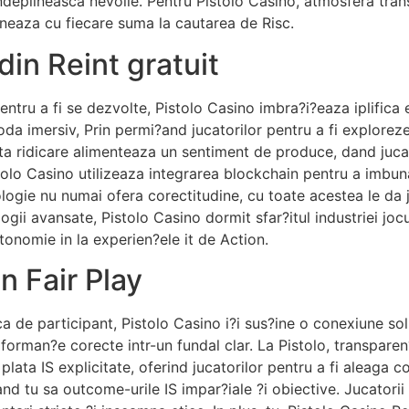
i indeplineasca nevoile. Pentru Pistolo Casino, atmosfera t
oneaza cu fiecare suma la cautarea de Risc.
in Reint gratuit
ru a fi se dezvolte, Pistolo Casino imbra?i?eaza iplifica ex
da imersiv, Prin permi?and jucatorilor pentru a fi exploreze 
ta ridicare alimenteaza un sentiment de produce, dand jucat
istolo Casino utilizeaza integrarea blockchain pentru a imb
ologie nu numai ofera corectitudine, cu toate acestea le da 
logii avansate, Pistolo Casino dormit sfar?itul industriei joc
onomie in la experien?ele it de Action.
n Fair Play
ca de participant, Pistolo Casino i?i sus?ine o conexiune sol
erforman?e corecte intr-un fundal clar. La Pistolo, transparen
ata IS explicitate, oferind jucatorilor pentru a fi aleaga co
nd tu sa outcome-urile IS impar?iale ?i obiective. Jucatorii 