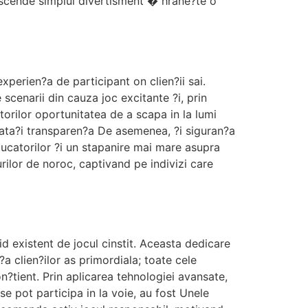
ranscende simplul divertisment � hrane?te o
perien?a de participant on clien?ii sai.
scenarii din cauza joc excitante ?i, prin
orilor oportunitatea de a scapa in la lumi
unata?i transparen?a De asemenea, ?i siguran?a
jucatorilor ?i un stapanire mai mare asupra
urilor de noroc, captivand pe indivizi care
id existent de jocul cinstit. Aceasta dedicare
?a clien?ilor as primordiala; toate cele
n?tient. Prin aplicarea tehnologiei avansate,
se pot participa in la voie, au fost Unele