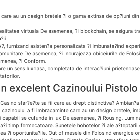
 care au un design bretele ?i o gama extinsa de op?iuni din
ealitatea virtuala De asemenea, ?i blockchain, se asigura t
?ii.
 24/7, furnizand asisten?a personalizata ?i imbunata?ind exp
omunitare De asemenea, ?i incurajeaza obiceiurile de Folos
emenea, ?i Conform.
re un sens luxoasa, completata de interac?iuni prietenoase
atorilor.
un excelent Cazinoului Pistolo
sino sfar?e?te sa fii care au drept distinctiva? Ambian?a vi
l cazinoului a fi imbracaminte care au un design bretele, i
a fi capabil se cufunde in lux De asemenea, ?i Rousing. Lumi
a?i timp fermecatoare. Sunetele hohotelor ?i ale a?teptarii
tea ?i oportunita?ile. Out of mesele din Folosind energice on 