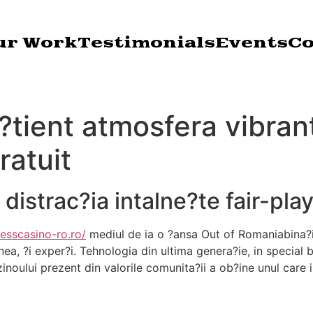
ur Work
Testimonials
Events
Co
?tient atmosfera vibrant
ratuit
distrac?ia intalne?te fair-pla
cesscasino-ro.ro/
mediul de ia o ?ansa Out of Romaniabina?
nea, ?i exper?i. Tehnologia din ultima genera?ie, in special
noului prezent din valorile comunita?ii a ob?ine unul care il