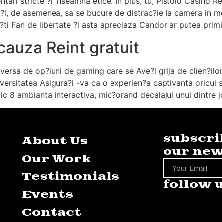
mentari stricte ?i inseamna etice. In plus, tu, Pistolo Casin
, ?i, de asemenea, sa se bucure de distrac?ie la camera in m
?ti Fan de libertate ?i asta apreciaza Candor ar putea prim
cauza Reint gratuit
ersa de op?iuni de gaming care se Ave?i grija de clien?ilor 
ersitatea Asigura?i -va ca o experien?a captivanta oricui sau
c 8 ambianta interactiva, mic?orand decalajul unul dintre jocu
subscri
About Us
our new
Our Work
Testimonials
follow 
Events
Contact