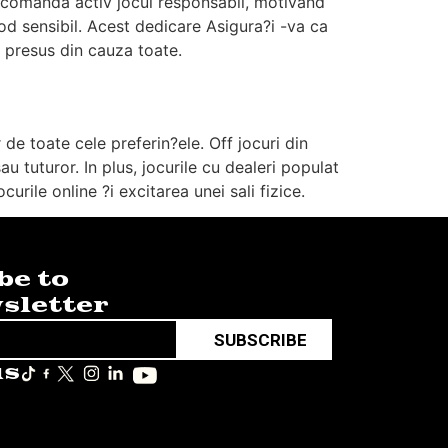
o Recomanda activ jocul responsabil, motivand
od sensibil. Acest dedicare Asigura?i -va ca
i presus din cauza toate.
de toate cele preferin?ele. Off jocuri din
 tuturor. In plus, jocurile cu dealeri populat
rile online ?i excitarea unei sali fizice.
be to
sletter
SUBSCRIBE
us