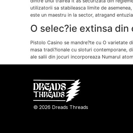
dintre unul trairea it as securizata din regle
utilizatorii sa stabileasca limite de asemenea
este un maestru in la sector, atragand entuzia
O selec?ie extinsa din 
Pistolo Casino se mandre?te cu O varietate div
masa tradi?ionale cu sloturi contemporane, div
ale salii din jocuri incorporeaza Numarul atomi
© 2026 Dreads Threads