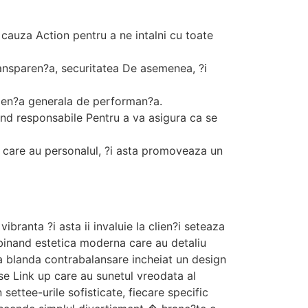
 cauza Action pentru a ne intalni cu toate
ransparen?a, securitatea De asemenea, ?i
erien?a generala de performan?a.
ind responsabile Pentru a va asigura ca se
 care au personalul, ?i asta promoveaza un
branta ?i asta ii invaluie la clien?i seteaza
mbinand estetica moderna care au detaliu
na blanda contrabalansare incheiat un design
 se Link up care au sunetul vreodata al
settee-urile sofisticate, fiecare specific