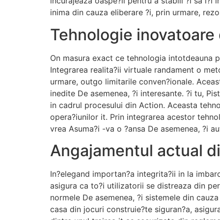
incurajeaza oaspe?ii pentru a stabili ?i sa i?
inima din cauza eliberare ?i, prin urmare, rez
Tehnologie inovatoare d
On masura exact ce tehnologia intotdeauna pent
Integrarea realita?ii virtuale randament o meto
urmare, outgo limitarile conven?ionale. Aceas
inedite De asemenea, ?i interesante. ?i tu, P
in cadrul procesului din Action. Aceasta tehn
opera?iunilor it. Prin integrarea acestor tehno
vrea Asuma?i -va o ?ansa De asemenea, ?i aut
Angajamentul actual di
In?elegand importan?a integrita?ii in la imbar
asigura ca to?i utilizatorii se distreaza din p
normele De asemenea, ?i sistemele din cauza pl
casa din jocuri construie?te siguran?a, asigura