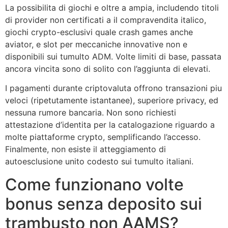
La possibilita di giochi e oltre a ampia, includendo titoli
di provider non certificati a il compravendita italico,
giochi crypto-esclusivi quale crash games anche
aviator, e slot per meccaniche innovative non e
disponibili sui tumulto ADM. Volte limiti di base, passata
ancora vincita sono di solito con l’aggiunta di elevati.
I pagamenti durante criptovaluta offrono transazioni piu
veloci (ripetutamente istantanee), superiore privacy, ed
nessuna rumore bancaria. Non sono richiesti
attestazione d’identita per la catalogazione riguardo a
molte piattaforme crypto, semplificando l’accesso.
Finalmente, non esiste il atteggiamento di
autoesclusione unito codesto sui tumulto italiani.
Come funzionano volte
bonus senza deposito sui
trambusto non AAMS?