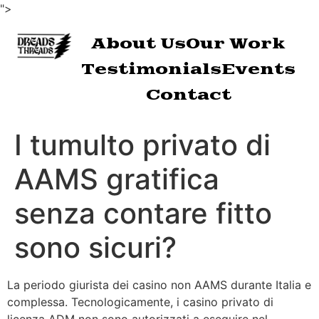
">
About Us
Our Work
Testimonials
Events
Contact
I tumulto privato di
AAMS gratifica
senza contare fitto
sono sicuri?
La periodo giurista dei casino non AAMS durante Italia e
complessa. Tecnologicamente, i casino privato di