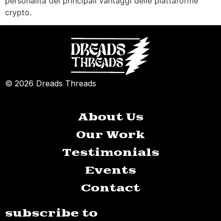
personalita dei principali vantaggi delle piattaforme
crypto.
© 2026 Dreads Threads
About Us
Our Work
Testimonials
Events
Contact
subscribe to