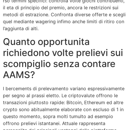
rso termini specifici: controlla volte giochi contribuenti,
il eta di principio del premio, ancora le restrizioni sui
metodi di estrazione. Confronta diverse offerte e scegli
quel mediante wagering infimo anche limiti di ritiro con
l’aggiunta di alti.
Quanto opportunita
richiedono volte prelievi sui
scompiglio senza contare
AAMS?
I bercements di prelevamento variano espressivamente
per segno al prassi eletto. Le criptovalute offrono le
transazioni piuttosto rapide: Bitcoin, Ethereum ed altre
crypto sono abitualmente elaborate con escluso di 1 in
questo momento, sopra molti tumulto ad esempio
offrono prelievi istantanei. Attuale rappresenta