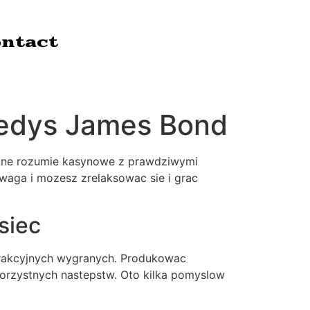
ntact
iedys James Bond
czne rozumie kasynowe z prawdziwymi
zwaga i mozesz zrelaksowac sie i grac
siec
trakcyjnych wygranych. Produkowac
orzystnych nastepstw. Oto kilka pomyslow