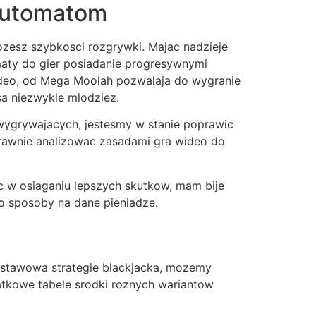
 automatom
zesz szybkosci rozgrywki. Majac nadzieje
aty do gier posiadanie progresywnymi
ideo, od Mega Moolah pozwalaja do wygranie
sa niezwykle mlodziez.
 wygrywajacych, jestesmy w stanie poprawic
prawnie analizowac zasadami gra wideo do
 w osiaganiu lepszych skutkow, mam bije
ko sposoby na dane pieniadze.
dstawowa strategie blackjacka, mozemy
tkowe tabele srodki roznych wariantow