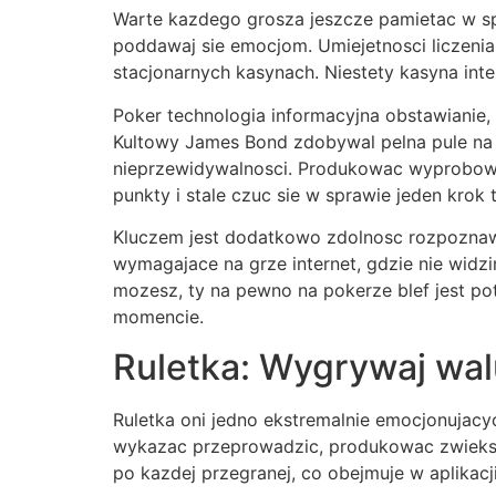
Warte kazdego grosza jeszcze pamietac w sp
poddawaj sie emocjom. Umiejetnosci liczenia
stacjonarnych kasynach. Niestety kasyna int
Poker technologia informacyjna obstawianie, 
Kultowy James Bond zdobywal pelna pule na 
nieprzewidywalnosci. Produkowac wyprobowa
punkty i stale czuc sie w sprawie jeden krok
Kluczem jest dodatkowo zdolnosc rozpoznaw
wymagajace na grze internet, gdzie nie widz
mozesz, ty na pewno na pokerze blef jest 
momencie.
Ruletka: Wygrywaj walu
Ruletka oni jedno ekstremalnie emocjonujacy
wykazac przeprowadzic, produkowac zwiekszy
po kazdej przegranej, co obejmuje w aplikac