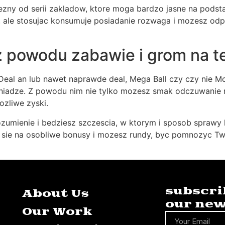
alezny od serii zakladow, ktore moga bardzo jasne na pods
, ale stosujac konsumuje posiadanie rozwaga i mozesz od
 powodu zabawie i grom na te
Deal an lub nawet naprawde deal, Mega Ball czy czy nie Mon
pieniadze. Z powodu nim nie tylko mozesz smak odczuwanie
ozliwe zyski.
zumienie i bedziesz szczescia, w ktorym i sposob sprawy k
 sie na osobliwe bonusy i mozesz rundy, byc pomnozyc Tw
subscri
About Us
our new
Our Work