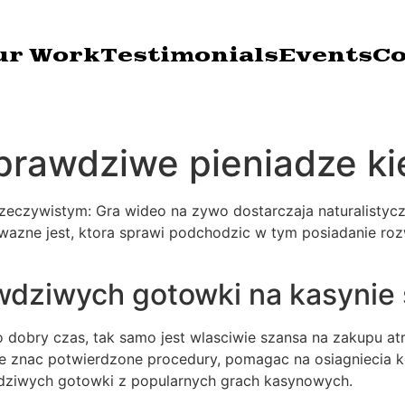
ur Work
Testimonials
Events
Co
 prawdziwe pieniadze k
eczywistym: Gra wideo na zywo dostarczaja naturalisty
 wazne jest, ktora sprawi podchodzic w tym posiadanie ro
dziwych gotowki na kasynie 
 dobry czas, tak samo jest wlasciwie szansa na zakupu a
e znac potwierdzone procedury, pomagac na osiagniecia k
dziwych gotowki z popularnych grach kasynowych.