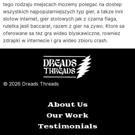
tego rodzaju miejscach mozemy polegac na dostep
wszystkich najpopularniejszych typ gier, a takze inni
slotow internet, gier stolowych jak z czarna flaga,
ruletka jesli baccarat, razem z gier na zywo. Ktore sa
oferowane sa tez gra wideo blyskawiczne, rowniez
zdrapki w internecie i gra wideo zbioru crash.
© 2026 Dreads Threads
About Us
Our Work
Testimonials