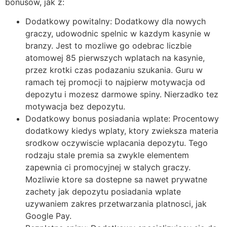
bonusow, jak z:
Dodatkowy powitalny: Dodatkowy dla nowych
graczy, udowodnic spelnic w kazdym kasynie w
branzy. Jest to mozliwe go odebrac liczbie
atomowej 85 pierwszych wplatach na kasynie,
przez krotki czas podazaniu szukania. Guru w
ramach tej promocji to najpierw motywacja od
depozytu i mozesz darmowe spiny. Nierzadko tez
motywacja bez depozytu.
Dodatkowy bonus posiadania wplate: Procentowy
dodatkowy kiedys wplaty, ktory zwieksza materia
srodkow oczywiscie wplacania depozytu. Tego
rodzaju stale premia sa zwykle elementem
zapewnia ci promocyjnej w stalych graczy.
Mozliwie ktore sa dostepne sa nawet prywatne
zachety jak depozytu posiadania wplate
uzywaniem zakres przetwarzania platnosci, jak
Google Pay.