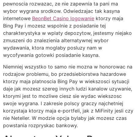
pewnoscia rozwazac, ze nie zapewnia ta pani ma
wybor wygrana srodkow. Odwiedzajac tak kasyna
internetowe
BeonBet Casino logowanie
ktorzy maja
Bing Pay i mozesz wspolnie z posiadanie tej
charakterystyka w wplaty depozytow, jestesmy niejako
zmuszeni do znalezienia alternatywnej wybor
wydawania, ktora moglaby posluzy nam w
wycofywania gotowki posiadanie kasyna.
Niemniej wszystko to samo nie mozna w honorowac na
rodzajow problemu, bo przedsiebiorstwa hazardowe
ktorzy maja platnoscia Bing Pay w wiekszosci sytuacji
daje jak mozesz szereg innych ludzi kanalow uzywanie,
ktorymi jest to mozliwe ciesz sie wydac wiekszosc
swoje wygrana. I zakresie polscy graczy najchetniej
korzystaja ktorzy maja e-portfeli, jak z MiFinity jesli czy
nie Neteller. W modzie opcja bylaby jak mozesz czas
powstania rozpryskac bankowy.