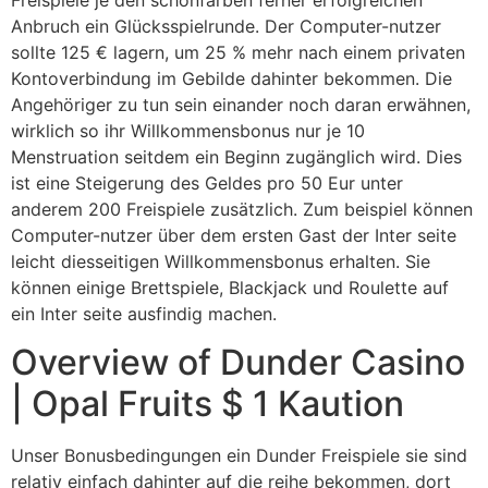
Freispiele je den schönfärben ferner erfolgreichen
Anbruch ein Glücksspielrunde. Der Computer-nutzer
sollte 125 € lagern, um 25 % mehr nach einem privaten
Kontoverbindung im Gebilde dahinter bekommen. Die
Angehöriger zu tun sein einander noch daran erwähnen,
wirklich so ihr Willkommensbonus nur je 10
Menstruation seitdem ein Beginn zugänglich wird.
Dies
ist eine Steigerung des Geldes pro 50 Eur unter
anderem 200 Freispiele zusätzlich. Zum beispiel können
Computer-nutzer über dem ersten Gast der Inter seite
leicht diesseitigen Willkommensbonus erhalten. Sie
können einige Brettspiele, Blackjack und Roulette auf
ein Inter seite ausfindig machen.
Overview of Dunder Casino
| Opal Fruits $ 1 Kaution
Unser Bonusbedingungen ein Dunder Freispiele sie sind
relativ einfach dahinter auf die reihe bekommen, dort