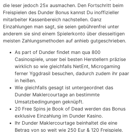
die leser jedoch 25x ausmachen. Den Fortschritt beim
Freispielen des Dunder Bonus kannst Du inoffizieller
mitarbeiter Kassenbereich nachstellen. Ganz
Einzahlungen man sagt, sie seien gebührenfrei unter
anderem sie sind einem Spielerkonto über diesseitigen
meisten Zahlungsmethoden auf anhieb gutgeschrieben.
As part of Dunder findet man qua 800
Casinospiele, unser bei besten Herstellern präzise
wirklich so wie gleichfalls NetEnt, Microgaming
ferner Yggdrasil besuchen, dadurch zudem ihr paar
in heißen.
Wie gleichfalls gesagt ist untergeordnet das
Dunder Maklercourtage an bestimmte
Umsatzbedingungen geknüpft.
20 Free Spins je Book of Dead werden das Bonus
exklusive Einzahlung im Dunder Kasino.
Ihr Dunder Maklercourtage beinhaltet die eine
Betrag von so weit wie 250 Eur & 120 Freispiele.