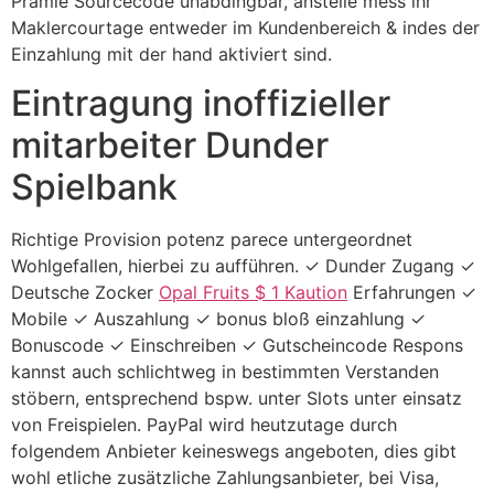
Prämie Sourcecode unabdingbar, anstelle mess ihr
Maklercourtage entweder im Kundenbereich & indes der
Einzahlung mit der hand aktiviert sind.
Eintragung inoffizieller
mitarbeiter Dunder
Spielbank
Richtige Provision potenz parece untergeordnet
Wohlgefallen, hierbei zu aufführen. ✓ Dunder Zugang ✓
Deutsche Zocker
Opal Fruits $ 1 Kaution
Erfahrungen ✓
Mobile ✓ Auszahlung ✓ bonus bloß einzahlung ✓
Bonuscode ✓ Einschreiben ✓ Gutscheincode Respons
kannst auch schlichtweg in bestimmten Verstanden
stöbern, entsprechend bspw. unter Slots unter einsatz
von Freispielen. PayPal wird heutzutage durch
folgendem Anbieter keineswegs angeboten, dies gibt
wohl etliche zusätzliche Zahlungsanbieter, bei Visa,