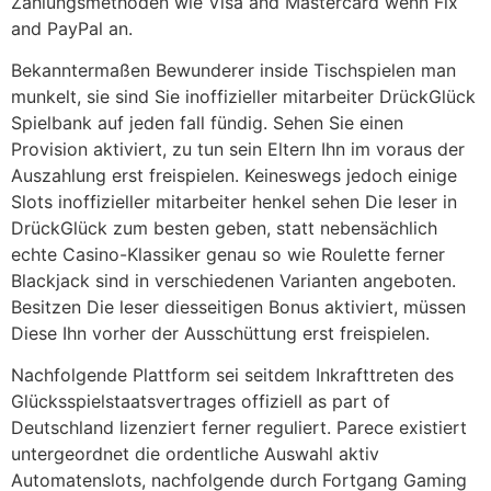
Zahlungsmethoden wie Visa and Mastercard wenn Fix
and PayPal an.
Bekanntermaßen Bewunderer inside Tischspielen man
munkelt, sie sind Sie inoffizieller mitarbeiter DrückGlück
Spielbank auf jeden fall fündig. Sehen Sie einen
Provision aktiviert, zu tun sein Eltern Ihn im voraus der
Auszahlung erst freispielen. Keineswegs jedoch einige
Slots inoffizieller mitarbeiter henkel sehen Die leser in
DrückGlück zum besten geben, statt nebensächlich
echte Casino-Klassiker genau so wie Roulette ferner
Blackjack sind in verschiedenen Varianten angeboten.
Besitzen Die leser diesseitigen Bonus aktiviert, müssen
Diese Ihn vorher der Ausschüttung erst freispielen.
Nachfolgende Plattform sei seitdem Inkrafttreten des
Glücksspielstaatsvertrages offiziell as part of
Deutschland lizenziert ferner reguliert. Parece existiert
untergeordnet die ordentliche Auswahl aktiv
Automatenslots, nachfolgende durch Fortgang Gaming