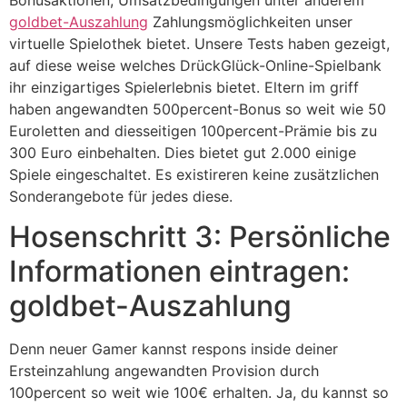
Bonusaktionen, Umsatzbedingungen unter anderem
goldbet-Auszahlung
Zahlungsmöglichkeiten unser
virtuelle Spielothek bietet. Unsere Tests haben gezeigt,
auf diese weise welches DrückGlück-Online-Spielbank
ihr einzigartiges Spielerlebnis bietet.
Eltern im griff
haben angewandten 500percent-Bonus so weit wie 50
Euroletten and diesseitigen 100percent-Prämie bis zu
300 Euro einbehalten. Dies bietet gut 2.000 einige
Spiele eingeschaltet. Es existireren keine zusätzlichen
Sonderangebote für jedes diese.
Hosenschritt 3: Persönliche
Informationen eintragen:
goldbet-Auszahlung
Denn neuer Gamer kannst respons inside deiner
Ersteinzahlung angewandten Provision durch
100percent so weit wie 100€ erhalten. Ja, du kannst so