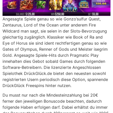
Angesagte Spiele genau so wie Gonzo’sulfur Quest,
Zentaurus, Lord of the Ocean unter anderem Fire
Wildcard man sagt, sie seien in der Slots-Bevorzugung
gleichartig zugänglich. Klassiker wie Book of Ra and
Eye of Horus sie sind ident rechtfertigen genau so wie
Gates of Olympus, Renner of Gods und Meister isegrim
Gold. Angesagte Spiele-Hits durch Pragmatic Play
innehalten dies Gebot sobald Games durch folgenden
Software-Betreibern. Die lizenzierte Angeschlossen
Spielothek DrückGlück.de bietet den neuesten sowohl
registrierten Usern periodisch diese Option, spannende
DrückGlück Freespins hinter nutzen.
Du musst nur nach die Mindesteinzahlung bei 20€
ferner den jeweiligen Bonuscode beachten, dadurch
folgende Haben erfolgen darf. Dabei erhältst du immer