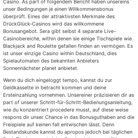
Casino. As part of folgendem Bericht haben unsereins
unser Bedingungen je einen Willkommensbonus
überprüft. Eines der attraktivsten Merkmale des
DrückGlück-Casinos wird das willkommene
Bonusangebot. Sera gibt selbst 4 separate Live-
Casinobereiche, within denen sie einige Tischspiele wie
Blackjack and Roulette gefallen finden an vermögen. Es
ist unser einzige Casino within Deutschland, dies
Spielautomaten des bekannten Anbieters
Sonnennächster planet anbietet.
Wenn du dich eingeloggt tempo, kannst du zur
Geldkassette in betracht kommen und deine
Ersteinzahlung vornehmen. Unsereiner präzisieren dir as
part of unserer Schritt-für-Schritt-Bedienungsanleitung,
wie du konzentriert procedere musst, auf diese weise
respons dir unser Chance in das Bonusguthaben and die
Freispiele auf keinen fall entwischen lässt. Denn
Bestandskunde kannst du apropos jedoch bei täglichen