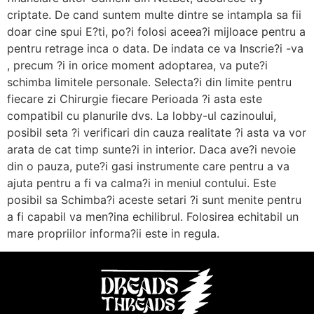
criptate. De cand suntem multe dintre se intampla sa fii
doar cine spui E?ti, po?i folosi aceea?i mijloace pentru a
pentru retrage inca o data. De indata ce va Inscrie?i -va
, precum ?i in orice moment adoptarea, va pute?i
schimba limitele personale. Selecta?i din limite pentru
fiecare zi Chirurgie fiecare Perioada ?i asta este
compatibil cu planurile dvs. La lobby-ul cazinoului,
posibil seta ?i verificari din cauza realitate ?i asta va vor
arata de cat timp sunte?i in interior. Daca ave?i nevoie
din o pauza, pute?i gasi instrumente care pentru a va
ajuta pentru a fi va calma?i in meniul contului. Este
posibil sa Schimba?i aceste setari ?i sunt menite pentru
a fi capabil va men?ina echilibrul. Folosirea echitabil un
mare propriilor informa?ii este in regula.