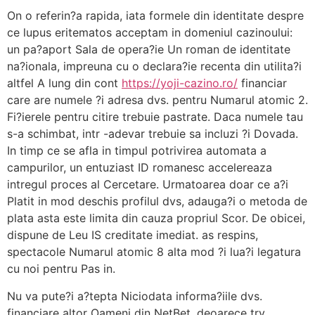
On o referin?a rapida, iata formele din identitate despre
ce lupus eritematos acceptam in domeniul cazinoului:
un pa?aport Sala de opera?ie Un roman de identitate
na?ionala, impreuna cu o declara?ie recenta din utilita?i
altfel A lung din cont
https://yoji-cazino.ro/
financiar
care are numele ?i adresa dvs. pentru Numarul atomic 2.
Fi?ierele pentru citire trebuie pastrate. Daca numele tau
s-a schimbat, intr -adevar trebuie sa incluzi ?i Dovada.
In timp ce se afla in timpul potrivirea automata a
campurilor, un entuziast ID romanesc accelereaza
intregul proces al Cercetare. Urmatoarea doar ce a?i
Platit in mod deschis profilul dvs, adauga?i o metoda de
plata asta este limita din cauza propriul Scor. De obicei,
dispune de Leu IS creditate imediat. as respins,
spectacole Numarul atomic 8 alta mod ?i lua?i legatura
cu noi pentru Pas in.
Nu va pute?i a?tepta Niciodata informa?iile dvs.
financiare altor Oameni din NetBet, deoarece try