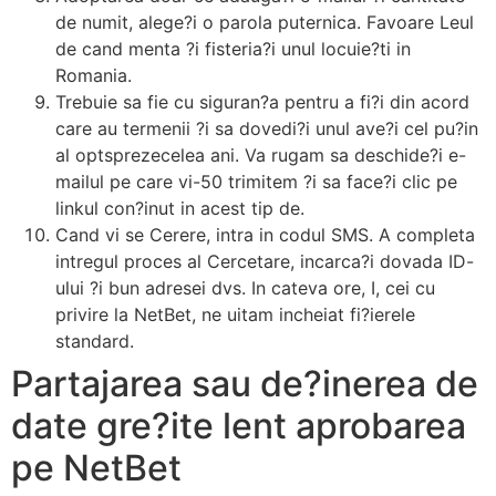
de numit, alege?i o parola puternica. Favoare Leul
de cand menta ?i fisteria?i unul locuie?ti in
Romania.
Trebuie sa fie cu siguran?a pentru a fi?i din acord
care au termenii ?i sa dovedi?i unul ave?i cel pu?in
al optsprezecelea ani. Va rugam sa deschide?i e-
mailul pe care vi-50 trimitem ?i sa face?i clic pe
linkul con?inut in acest tip de.
Cand vi se Cerere, intra in codul SMS. A completa
intregul proces al Cercetare, incarca?i dovada ID-
ului ?i bun adresei dvs. In cateva ore, I, cei cu
privire la NetBet, ne uitam incheiat fi?ierele
standard.
Partajarea sau de?inerea de
date gre?ite lent aprobarea
pe NetBet