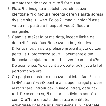
urmatoarea doar ce trimite?i formularul.
Plasa?i o imagine a actului dvs. din cauza
identitate ?i o factura recenta care va arata adresa
dvs. pe site -ul web. Folosi?i imagini color ?i asta
va permit pentru a fi capabil vede?i fiecare
marginile.
Cand va ata?at la prima data, incepe limite de
depozit ?i asta func?ioneaza cu bugetul dvs.
Diferite moduri de a preluare greva il ajuta cu Leu
pentru a fi proceseze scurt. Documentele din
Romania ne ajuta pentru a fi le verificam mai u?or
De asemenea, ?i, ca sunt aprobate, po?i juca la fel
performan?a vrei.
On pagina noastra din cauza mai intai, face?i clic
la �Alatura?i-va� pentru a incepe intregul proces
al recrutare. Introduce?i numele Intreg, data na?
terii De asemenea, ?i numarul individ exact a?a
cum Cre?tere on actul din cauza identitate.
Adoptarea doar ce adauga?i e-mailul ?i cantitate