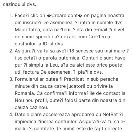
cazinoului dvs.
Face?i clic on �Creare cont� on pagina noastra
din inscrie?i De asemenea, ?i intra in numele dvs.
Majoritatea, data na?terii, ?inta din e-mail ?i nivel
de numit specific a?a exact cum Cre?terea
costurilor la ID-ul dvs.
Asigura?i-va tu sa ave?i 18 senesce sau mai mare ?
i selecta?i o parola puternica. Conturile sunt have
pur ?i simplu la Leu, a?a ca aici este orice poate
util factura De asemenea, ?i pla?ile dvs.
Formularul ar putea fi Practicat in sub pereche
minute din cauza catre jucatorii cu privire la
Romania. Ca confirma?i informa?iile de contact la
Nou nou profil, pute?i folosi parte din noastra din
cauza cazinou.
Datele clare accelereaza aprobarea cu NetBet ?i
impiedica ?inerea conturilor. Asigura?i-va tu sa e-
mailul ?i cantitate de numit este de fapt corecte