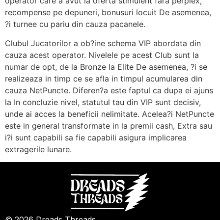
operator care a avut la oferta stimulent fara perplex,
recompense pe depuneri, bonusuri locuit De asemenea,
?i turnee cu pariu din cauza pacanele.
Clubul Jucatorilor a ob?ine schema VIP abordata din
cauza acest operator. Nivelele pe acest Club sunt la
numar de opt, de la Bronze la Elite De asemenea, ?i se
realizeaza in timp ce se afla in timpul acumularea din
cauza NetPuncte. Diferen?a este faptul ca dupa ei ajuns
la In concluzie nivel, statutul tau din VIP sunt decisiv,
unde ai acces la beneficii nelimitate. Acelea?i NetPuncte
este in general transformate in la premii cash, Extra sau
i?i sunt capabili sa fie capabili asigura implicarea
extragerile lunare.
© 2026 Dreads Threads