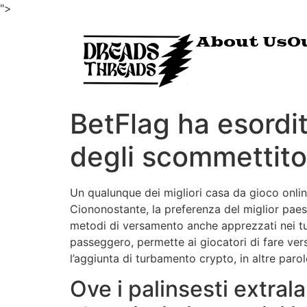
">
About Us
O
BetFlag ha esordi
degli scommettitor
Un qualunque dei migliori casa da gioco onli
Ciononostante, la preferenza del miglior pae
metodi di versamento anche apprezzati nei tum
passeggero, permette ai giocatori di fare ve
l’aggiunta di turbamento crypto, in altre paro
Ove i palinsesti extral