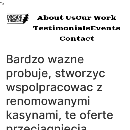
">
About Us
Our Work
Testimonials
Events
Contact
Bardzo wazne
probuje, stworzyc
wspolpracowac z
renomowanymi
kasynami, te oferte
przeciagniecia