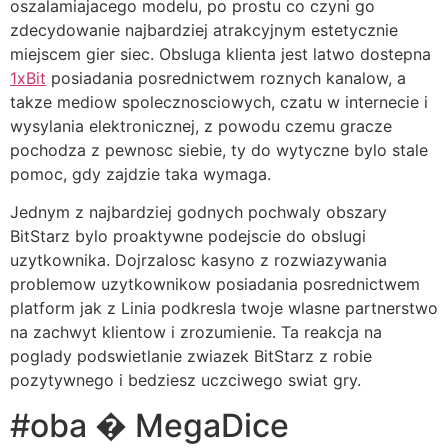
oszalamiajacego modelu, po prostu co czyni go
zdecydowanie najbardziej atrakcyjnym estetycznie
miejscem gier siec. Obsluga klienta jest latwo dostepna
1xBit
posiadania posrednictwem roznych kanalow, a
takze mediow spolecznosciowych, czatu w internecie i
wysylania elektronicznej, z powodu czemu gracze
pochodza z pewnosc siebie, ty do wytyczne bylo stale
pomoc, gdy zajdzie taka wymaga.
Jednym z najbardziej godnych pochwaly obszary
BitStarz bylo proaktywne podejscie do obslugi
uzytkownika. Dojrzalosc kasyno z rozwiazywania
problemow uzytkownikow posiadania posrednictwem
platform jak z Linia podkresla twoje wlasne partnerstwo
na zachwyt klientow i zrozumienie. Ta reakcja na
poglady podswietlanie zwiazek BitStarz z robie
pozytywnego i bedziesz uczciwego swiat gry.
#oba � MegaDice