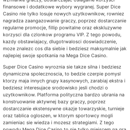
finansowe i dodatkowe wybory wygranej. Super Dice
Casino nie tylko losuje nowych uzytkownikow, rowniez
nagradza zaangazowanie graczy, poprzez dostarczanie
regularne promocje, fillip powitalne oraz ekskluzywne
korzysci dla czlonkow programu VIP. Z tego powodu,
kazdy obstawiajacy, dlugotrwalosci doswiadczenie,
moze znalezc cos dla siebie i bedziesz maksymalnie jak
najlepiej swoje spotkania na Mega Dice Casino.
Super Dice Casino wyroznia sie takze silna i bedziesz
dynamiczna spolecznoscia, to bedzie czerpie pomysl
ktorzy maja innych grupy kasynowych, zarabiaj ekstra i
bedziesz interesujace srodowisko jesli chodzi o
uzytkownikow. Platforma polityczna bardzo ubrania na
konstruowanie aktywnej bazy graczy, poprzez
dostarczanie ekstensywne okazje towarzyskie, turnieje
oraz tablica ogloszen, w ktorym sportowcy mogli
zamieniac sie wiedza i mozesz strategiami. Z tego
powodu Mega Dice Casino to nie tylko miejscem na gra