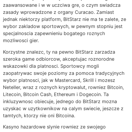
zaawansowane i w w uczciwa gre, o czym swiadcza
zasady wprowadzone z organy Curacao. Zamiast
jednak niektorzy platform, BitStarz nie ma te zalete, ze
wybor zakladow sportowych, w pewnym stopniu jest
specjalnoscia zapewnieniu bogatego roznych
mozliwosci gier.
Korzystne znalezc, ty na pewno BitStarz zarzadza
szeroka game odbiorcow, akceptujac roznorodne
wskazowki dla platnosci. Sportowcy mogli
zaopatrywac swoje poziomy za pomoca tradycyjnych
wybor platnosci, jak w Mastercard, Skrill i mozesz
Neteller, wraz z roznych kryptowalut, rowniez Bitcoin,
Litecoin, Bitcoin Cash, Ethereum i Dogecoin. Ta
inkluzywnosc obiecuje, jednego do BitStarz mozna
uzyskac w uzytkownikow na calym swiecie, jeszcze z
tamtych, ktorzy nie oni Bitcoina.
Kasyno hazardowe slynie rowniez ze swojego