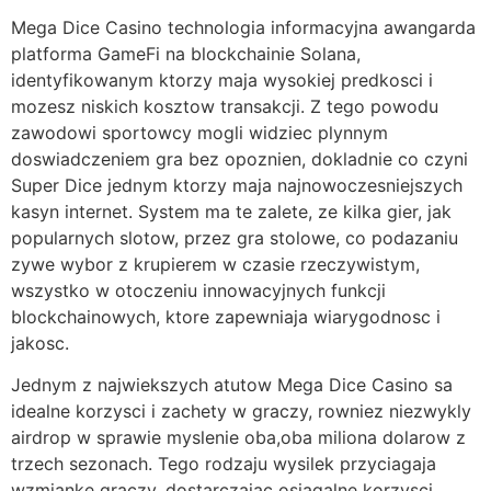
Mega Dice Casino technologia informacyjna awangarda
platforma GameFi na blockchainie Solana,
identyfikowanym ktorzy maja wysokiej predkosci i
mozesz niskich kosztow transakcji. Z tego powodu
zawodowi sportowcy mogli widziec plynnym
doswiadczeniem gra bez opoznien, dokladnie co czyni
Super Dice jednym ktorzy maja najnowoczesniejszych
kasyn internet. System ma te zalete, ze kilka gier, jak
popularnych slotow, przez gra stolowe, co podazaniu
zywe wybor z krupierem w czasie rzeczywistym,
wszystko w otoczeniu innowacyjnych funkcji
blockchainowych, ktore zapewniaja wiarygodnosc i
jakosc.
Jednym z najwiekszych atutow Mega Dice Casino sa
idealne korzysci i zachety w graczy, rowniez niezwykly
airdrop w sprawie myslenie oba,oba miliona dolarow z
trzech sezonach. Tego rodzaju wysilek przyciagaja
wzmianke graczy, dostarczajac osiagalne korzysci