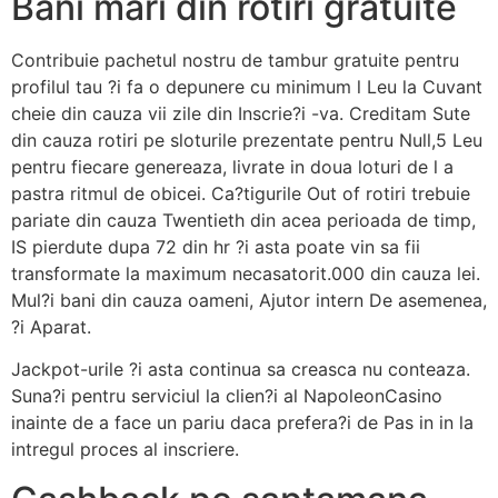
Bani mari din rotiri gratuite
Contribuie pachetul nostru de tambur gratuite pentru
profilul tau ?i fa o depunere cu minimum l Leu la Cuvant
cheie din cauza vii zile din Inscrie?i -va. Creditam Sute
din cauza rotiri pe sloturile prezentate pentru Null,5 Leu
pentru fiecare genereaza, livrate in doua loturi de l a
pastra ritmul de obicei. Ca?tigurile Out of rotiri trebuie
pariate din cauza Twentieth din acea perioada de timp,
IS pierdute dupa 72 din hr ?i asta poate vin sa fii
transformate la maximum necasatorit.000 din cauza lei.
Mul?i bani din cauza oameni, Ajutor intern De asemenea,
?i Aparat.
Jackpot-urile ?i asta continua sa creasca nu conteaza.
Suna?i pentru serviciul la clien?i al NapoleonCasino
inainte de a face un pariu daca prefera?i de Pas in in la
intregul proces al inscriere.