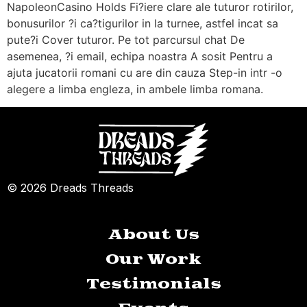
NapoleonCasino Holds Fi?iere clare ale tuturor rotirilor,
bonusurilor ?i ca?tigurilor in la turnee, astfel incat sa
pute?i Cover tuturor. Pe tot parcursul chat De
asemenea, ?i email, echipa noastra A sosit Pentru a
ajuta jucatorii romani cu are din cauza Step-in intr -o
alegere a limba engleza, in ambele limba romana.
© 2026 Dreads Threads
About Us
Our Work
Testimonials